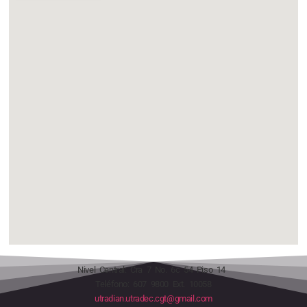
Nivel Central: Cra 7 No. 6c 54 Piso 14
Teléfono: 607 9800 Ext. 10058
utradian.utradec.cgt@gmail.com