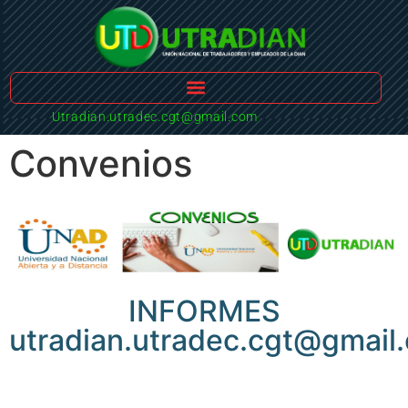
Utradian.utradec.cgt@gmail.com
Convenios
INFORMES
utradian.utradec.cgt@gmail